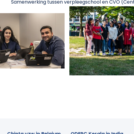
Samenwerking tussen verpleegschool en CVO (Cent
Chinta vzw in Belgium
ODEPC Kerala in India