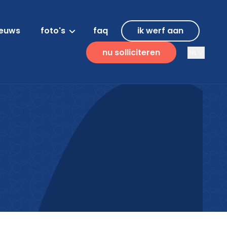
ieuws
foto's
faq
ik werf aan
nu solliciteren
NL