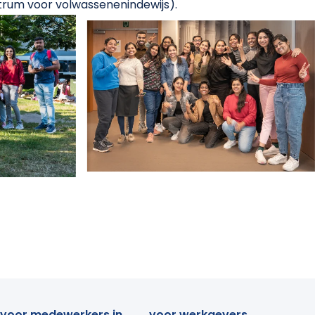
rum voor volwassenenindewijs).
voor medewerkers in
voor werkgevers