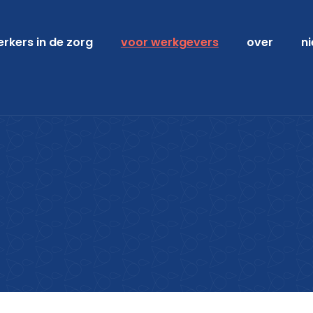
kers in de zorg
voor werkgevers
over
n