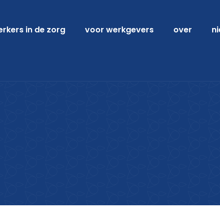
kers in de zorg
voor werkgevers
over
n