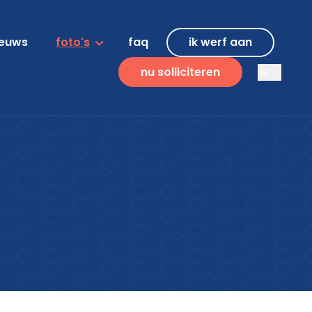
ieuws
foto's
faq
ik werf aan
nu solliciteren
NL